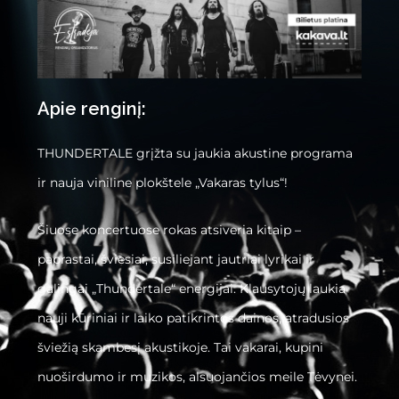
Apie renginį:
THUNDERTALE grįžta su jaukia akustine programa
ir nauja viniline plokštele „Vakaras tylus“!
Šiuose koncertuose rokas atsiveria kitaip –
paprastai, šviesiai, susiliejant jautriai lyrikai ir
galingai „Thundertale“ energijai. Klausytojų laukia
nauji kūriniai ir laiko patikrintos dainos, atradusios
šviežią skambesį akustikoje. Tai vakarai, kupini
nuoširdumo ir muzikos, alsuojančios meile Tėvynei.