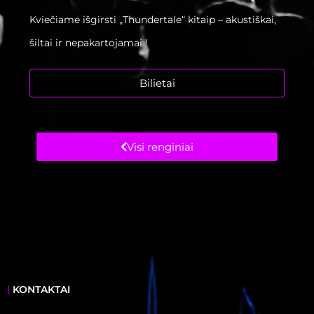
Kviečiame išgirsti „Thundertale“ kitaip – akustiškai,
šiltai ir nepakartojamai !
Bilietai
Visi renginiai
|
KONTAKTAI