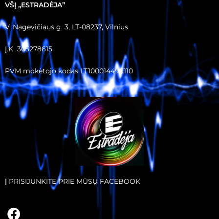
VŠĮ ,,ESTRADĖJA”
V. Nagevičiaus g. 3, LT-08237, Vilnius
Į.K 305278615
PVM mokėtojo kodas LT100014496110
|
PRISIJUNKITE PRIE MŪSŲ FACEBOOK