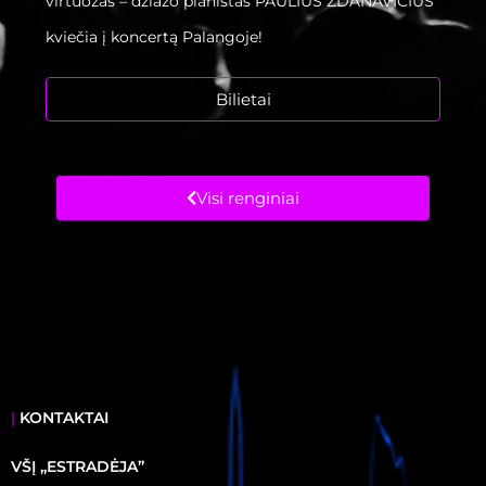
virtuozas – džiazo pianistas PAULIUS ZDANAVIČIUS
kviečia į koncertą Palangoje!
Bilietai
Visi renginiai
|
KONTAKTAI
VŠĮ ,,ESTRADĖJA”