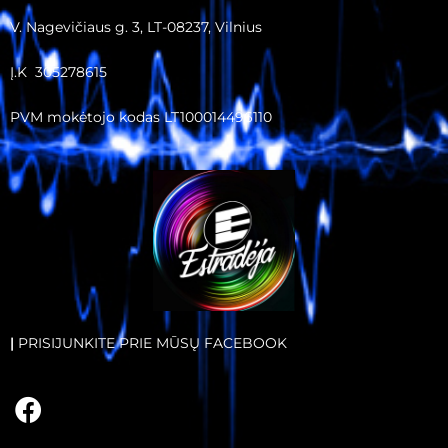
V. Nagevičiaus g. 3, LT-08237, Vilnius
Į.K 305278615
PVM mokėtojo kodas LT100014496110
|
PRISIJUNKITE PRIE MŪSŲ FACEBOOK