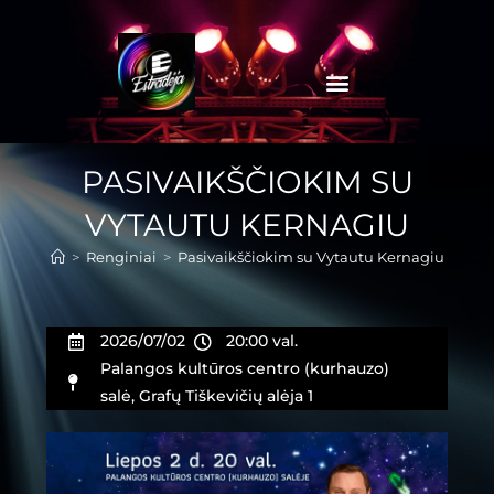
PASIVAIKŠČIOKIM SU
VYTAUTU KERNAGIU
>
Renginiai
>
Pasivaikščiokim su Vytautu Kernagiu
2026/07/02
20:00 val.
Palangos kultūros centro (kurhauzo)
salė, Grafų Tiškevičių alėja 1