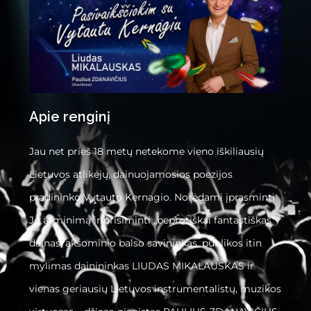
Apie renginį
Jau net prieš 18 metų netekome vieno iškiliausių
Lietuvos atlikėjų, dainuojamosios poezijos
pradininko Vytauto Kernagio. Norėdami įprasminti
Jo atminimą ir prisiminti „beprotiškai fantastiškas“
dainas, aksominio balso savininkas, publikos itin
mylimas dainininkas LIUDAS MIKALAUSKAS ir
vienas geriausių Lietuvos instrumentalistų, muzikos