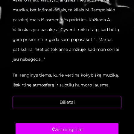
Vakaro metu klausytojai galės mėgautis ne tik
muzika, bet ir šmaikščiais, taikliais M. Jampolskio
pasakojimais iš asmeninės parirties. Kažkada A.
Valinskas yra pasakęs:” Gyventi reikia taip, kad būtų
gera prisiminti ir gėda kam papasakoti” . Marius
patikslina: “Bet aš tokiame amžiuje, kad man seniai
jau nebegėda…”
Tai renginys tiems, kurie vertina kokybišką muziką,
išskirtinę atmosferą ir subtilų humoro jausmą.
Bilietai
Visi renginiai