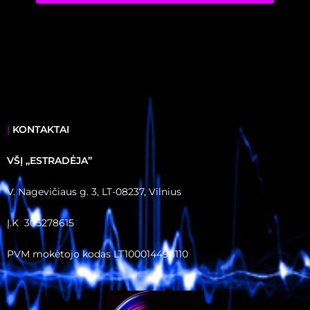
|
KONTAKTAI
VŠĮ ,,ESTRADĖJA”
V. Nagevičiaus g. 3, LT-08237, Vilnius
Į.K 305278615
PVM mokėtojo kodas LT100014496110