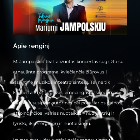
Apie renginį
M. Jampolskio teatralizuotas koncertas sugrįžta su
atnaujinta programa, kviečiančia žiūrovus į
išskirtinę muzikos ir teatro sintezę. Tai ne tik
koncertas, bet ir gyvas, emocingas pasirodymas,
kuriame susipina autorinės bei populiarios dainos,
atspindinčios įvairias nuotaikas – nuo jautrių ir
lyriškų iki energingų ir nuotaikingų.