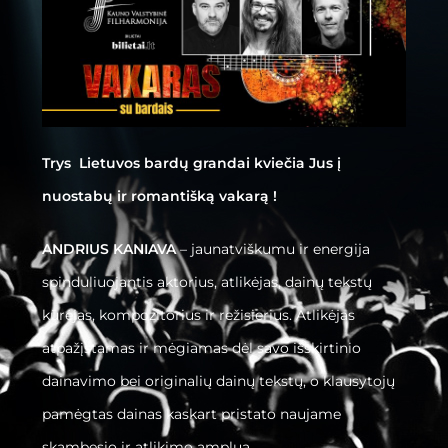
Trys Lietuvos bardų grandai kviečia Jus į
nuostabų ir romantišką vakarą !
ANDRIUS KANIAVA
– jaunatviškumu ir energija
spinduliuojantis aktorius, atlikėjas, dainų tekstų
kūrėjas, kompozitorius ir režisierius. Atlikėjas
atpažįstamas ir mėgiamas dėl savo išskirtinio
dainavimo bei originalių dainų tekstų, o klausytojų
pamėgtas dainas kaskart pristato naujame
skambesio ir atlikimo amplua.