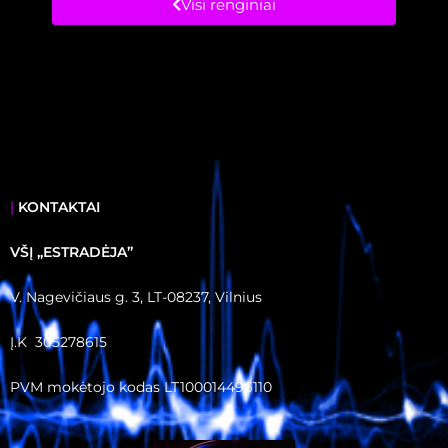
Visi renginiai
|
KONTAKTAI
VŠĮ ,,ESTRADĖJA”
V. Nagevičiaus g. 3, LT-08237, Vilnius
Į.K 305278615
PVM mokėtojo kodas LT100014496110