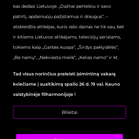
kas dedasi Lietuvoje. „Dažnai perteikiu ir savo
patirtį, apdainuoju pažįstamus ir draugus“, –
atskleidžia atlikėjas, kuris rašo dainas ne tik sau, bet
ir kitiems Lietuvos atlikėjams, televizijų serialams,
tokiems kaip „Garbės kuopa“, „Širdys paklydėlės“,
„Be namų“, „Nekviesta meilė“, „Kelias namo“ ir kt.
Tad visus norinčius praleisti įsimintiną vakarą
kviečiame į susitikimą spalio 26 d. 19 val. Kauno
valstybinėje filharmonijoje
!
Bilietai