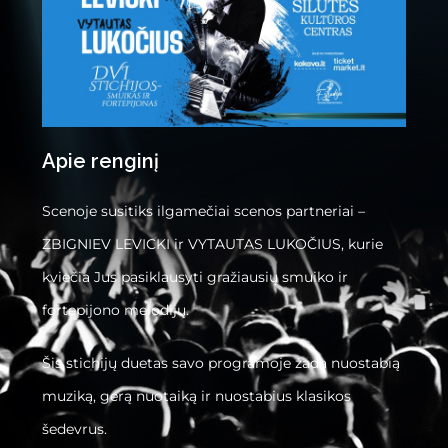
Apie renginį
Scenoje susitiks ilgamečiai scenos partneriai –
ZBIGNIEV LEVICKI ir VYTAUTAS LUKOČIUS, kurie
kviečia Jus pasiklausyti gražiausių smuiko ir
fortepijono melodijų.
Šis stichijų duetas savo programoje žada nuostabią
muziką, gerą nuotaiką ir nuostabius klasikos
šedevrus.