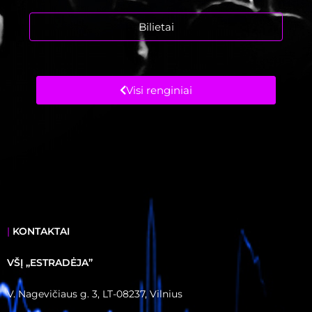
Bilietai
Visi renginiai
|
KONTAKTAI
VŠĮ ,,ESTRADĖJA”
V. Nagevičiaus g. 3, LT-08237, Vilnius