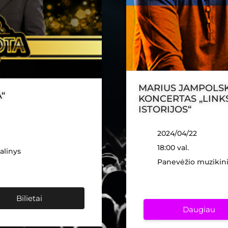
MARIUS JAMPOLSK
“
KONCERTAS „LINK
ISTORIJOS“
2024/04/22
18:00 val.
alinys
Panevėžio muzikini
Bilietai
Daugiau