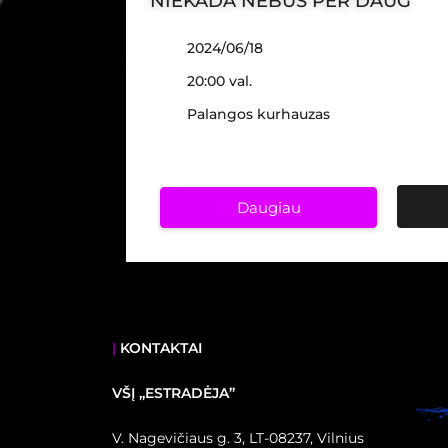
NIEKADA NEBUS PER DAUG
2024/06/18
20:00 val.
Palangos kurhauzas
Daugiau
|
KONTAKTAI
VŠĮ ,,ESTRADĖJA”
V. Nagevičiaus g. 3, LT-08237, Vilnius