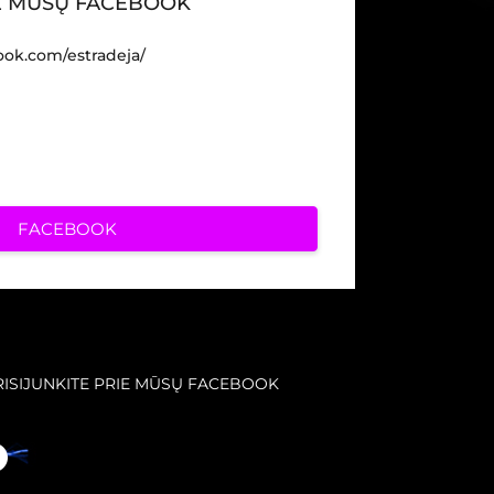
IE MŪSŲ FACEBOOK
ook.com/estradeja/
FACEBOOK
RISIJUNKITE PRIE MŪSŲ FACEBOOK