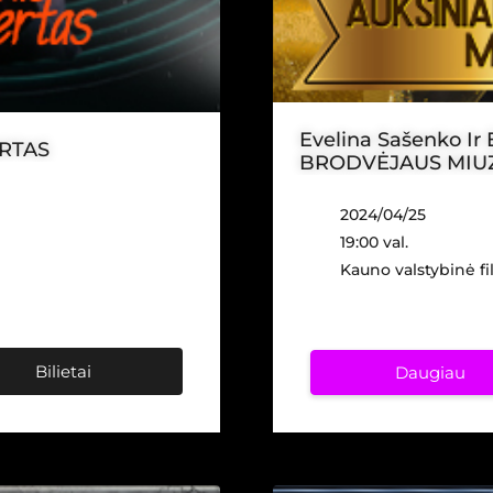
Evelina Sašenko Ir 
ERTAS
BRODVĖJAUS MIUZ
2024/04/25
19:00 val.
Kauno valstybinė f
Bilietai
Daugiau