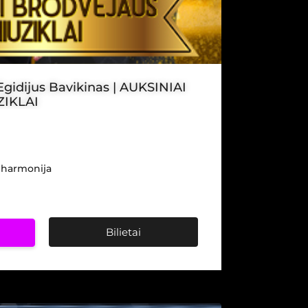
Egidijus Bavikinas | AUKSINIAI
IKLAI
ilharmonija
Bilietai