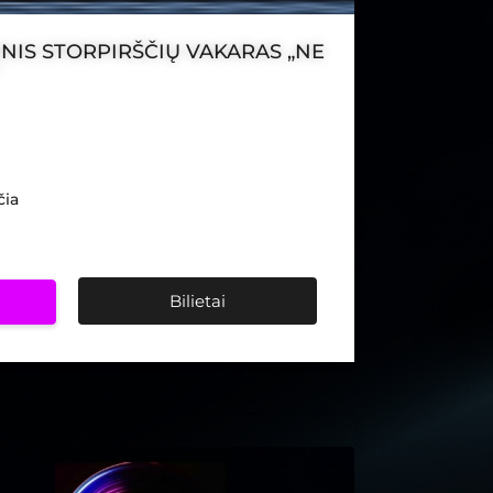
NIS STORPIRŠČIŲ VAKARAS „NE
čia
Bilietai