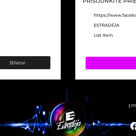
PRISIJUNKITE PR
https://www.faceb
ESTRADĖJA
List Item
Bilietai
|
P