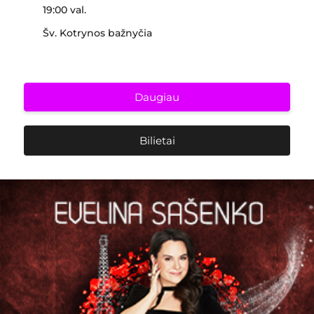
19:00 val.
Šv. Kotrynos bažnyčia
Daugiau
Bilietai