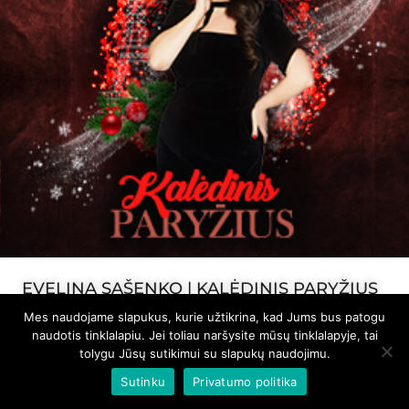
EVELINA SAŠENKO | KALĖDINIS PARYŽIUS
Mes naudojame slapukus, kurie užtikrina, kad Jums bus patogu
2026/12/17
naudotis tinklalapiu. Jei toliau naršysite mūsų tinklalapyje, tai
tolygu Jūsų sutikimui su slapukų naudojimu.
18:00 val.
Sutinku
Privatumo politika
Šilutės kultūros centras