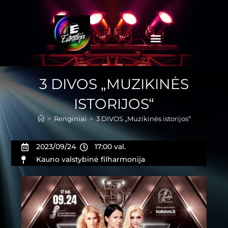
3 DIVOS „MUZIKINĖS
ISTORIJOS“
>
Renginiai
>
3 DIVOS „Muzikinės istorijos“
2023/09/24
17:00 val.
Kauno valstybinė filharmonija