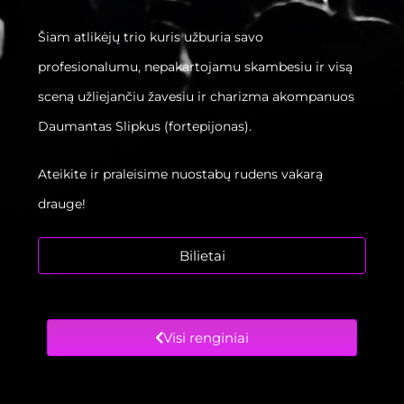
Šiam atlikėjų trio kuris užburia savo
profesionalumu, nepakartojamu skambesiu ir visą
sceną užliejančiu žavesiu ir charizma akompanuos
Daumantas Slipkus (fortepijonas).
Ateikite ir praleisime nuostabų rudens vakarą
drauge!
Bilietai
Visi renginiai