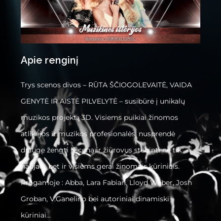
Apie renginį
Trys scenos divos – RŪTA ŠČIOGOLEVAITĖ, VAIDA
GENYTĖ IR AISTĖ PILVELYTĖ – susibūrė į unikalų
muzikos projektą̨ 3D. Visiems puikiai žinomos
atlikėjos ir muzikos profesionalės, nusprendė
drauge žengti į sceną ir žiūrovus stebinti ne tik
naujais, bet ir visiems gerai žinomais kūriniais.
Progamoje : Abba, Lara Fabian, Lloyd Weber, Josh
Groban, V.Ganelino bei autoriniai dinamiski
kūriniai…