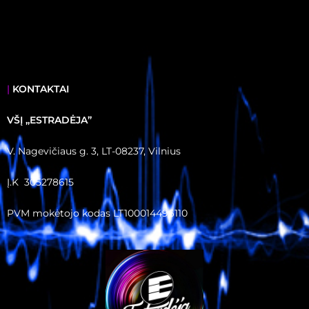
|
KONTAKTAI
VŠĮ ,,ESTRADĖJA”
V. Nagevičiaus g. 3, LT-08237, Vilnius
Į.K 305278615
PVM mokėtojo kodas LT100014496110