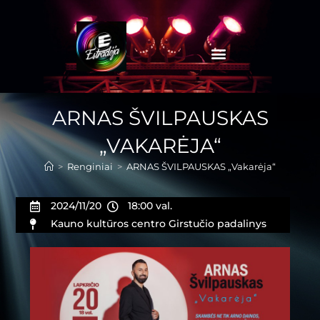
ARNAS ŠVILPAUSKAS
„VAKARĖJA“
>
Renginiai
>
ARNAS ŠVILPAUSKAS „Vakarėja“
2024/11/20
18:00 val.
Kauno kultūros centro Girstučio padalinys