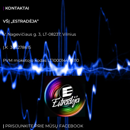
|
KONTAKTAI
VŠĮ ,,ESTRADĖJA”
V. Nagevičiaus g. 3, LT-08237, Vilnius
Į.K 305278615
PVM mokėtojo kodas LT100014496110
|
PRISIJUNKITE PRIE MŪSŲ FACEBOOK