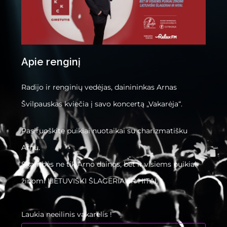
Apie renginį
Radijo ir renginių vedėjas, dainininkas Arnas
Švilpauskas kviečia į savo koncertą „Vakarėja“.
Pasiruoškite puikiai nuotaikai su charizmatišku
Arnu.
Skambės ne tik Arno dainos, bet ir visiems puikiai
žinomi LIETUVIŠKI ŠLAGERIAI IR HITAI.
Laukia neeilinis vakarėlis !