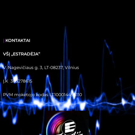
|
KONTAKTAI
VŠĮ ,,ESTRADĖJA”
V. Nagevičiaus g. 3, LT-08237, Vilnius
Į.K 305278615
PVM mokėtojo kodas LT100014496110