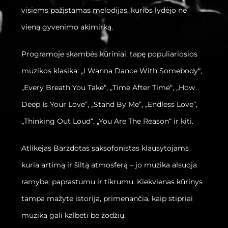
visiems pažįstamas melodijas, kurios lydėjo ne
vieną gyvenimo akimirką.
Programoje skambės kūriniai, tapę populiariosios
muzikos klasika: „I Wanna Dance With Somebody“,
„Every Breath You Take“, „Time After Time“, „How
Deep Is Your Love“, „Stand By Me“, „Endless Love“,
„Thinking Out Loud“, „You Are The Reason“ ir kiti.
Atlikėjas Barzdotas saksofonistas klausytojams
kuria artimą ir šiltą atmosferą – jo muzika alsuoja
ramybe, paprastumu ir tikrumu. Kiekvienas kūrinys
tampa mažyte istorija, primenančia, kaip stipriai
muzika gali kalbėti be žodžių.