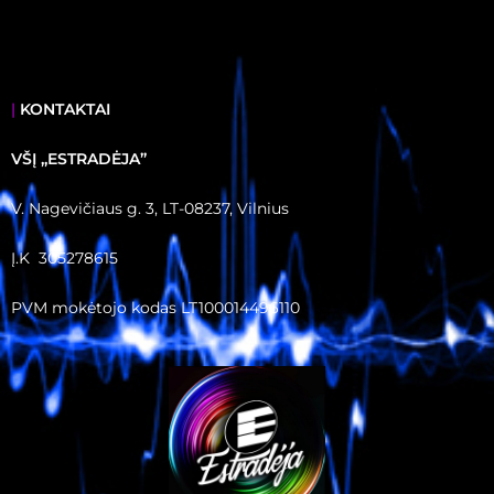
|
KONTAKTAI
VŠĮ ,,ESTRADĖJA”
V. Nagevičiaus g. 3, LT-08237, Vilnius
Į.K 305278615
PVM mokėtojo kodas LT100014496110