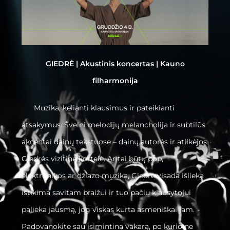
GIEDRĖ | Akustinis koncertas | Kauno
filharmonija
Muzika, kelianti klausimus ir pateikianti
atsakymus. Švelni melodijų melancholija ir subtilūs
akcentai dainų tekstuose – dainų autorės ir atlikėjos
Giedrės vizitinė kortelė. Ar tai būtų pop,
elektronikos ar džiazo muzika, Giedrė visada išlieka
ištikima savitam braižui ir tuo pačiu klausytojui
palieka jausmą, jog viskas kurta asmeniškai jam.
Padovanokite sau įsimintiną vakarą, po kurio ne