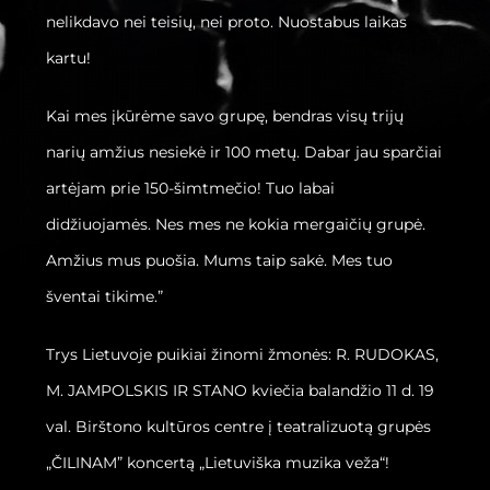
nelikdavo nei teisių, nei proto. Nuostabus laikas
kartu!
Kai mes įkūrėme savo grupę, bendras visų trijų
narių amžius nesiekė ir 100 metų. Dabar jau sparčiai
artėjam prie 150-šimtmečio! Tuo labai
didžiuojamės. Nes mes ne kokia mergaičių grupė.
Amžius mus puošia. Mums taip sakė. Mes tuo
šventai tikime.”
Trys Lietuvoje puikiai žinomi žmonės: R. RUDOKAS,
M. JAMPOLSKIS IR STANO kviečia balandžio 11 d. 19
val. Birštono kultūros centre į teatralizuotą grupės
„ČILINAM” koncertą „Lietuviška muzika veža“!