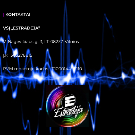
|
KONTAKTAI
VŠĮ ,,ESTRADĖJA”
V. Nagevičiaus g. 3, LT-08237, Vilnius
Į.K 305278615
PVM mokėtojo kodas LT100014496110