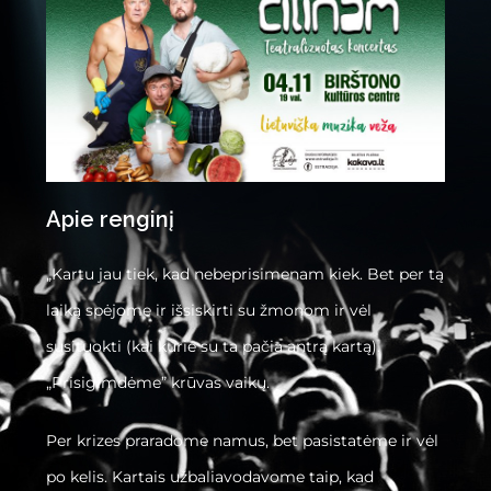
Apie renginį
„Kartu jau tiek, kad nebeprisimenam kiek. Bet per tą
laiką spėjome ir išsiskirti su žmonom ir vėl
susituokti (kai kurie su ta pačia antrą kartą).
„Prisigimdėme” krūvas vaikų.
Per krizes praradome namus, bet pasistatėme ir vėl
po kelis. Kartais užbaliavodavome taip, kad