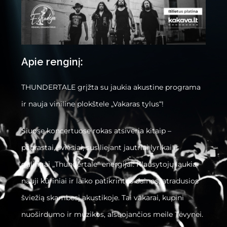
Apie renginį:
THUNDERTALE grįžta su jaukia akustine programa
ir nauja viniline plokštele „Vakaras tylus“!
Šiuose koncertuose rokas atsiveria kitaip –
paprastai, šviesiai, susiliejant jautriai lyrikai ir
galingai „Thundertale“ energijai. Klausytojų laukia
nauji kūriniai ir laiko patikrintos dainos, atradusios
šviežią skambesį akustikoje. Tai vakarai, kupini
nuoširdumo ir muzikos, alsuojančios meile Tėvynei.