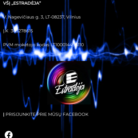
VŠĮ ,,ESTRADĖJA”
V. Nagevičiaus g. 3, LT-08237, Vilnius
Į.K 305278615
PVM mokėtojo kodas LT100014496110
|
PRISIJUNKITE PRIE MŪSŲ FACEBOOK