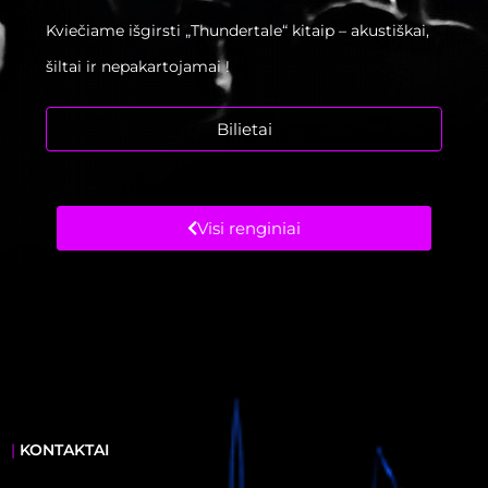
Kviečiame išgirsti „Thundertale“ kitaip – akustiškai,
šiltai ir nepakartojamai !
Bilietai
Visi renginiai
|
KONTAKTAI