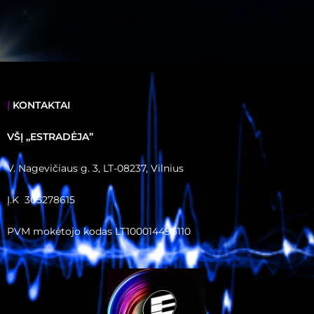
|
KONTAKTAI
VŠĮ ,,ESTRADĖJA”
V. Nagevičiaus g. 3, LT-08237, Vilnius
Į.K 305278615
PVM mokėtojo kodas LT100014496110