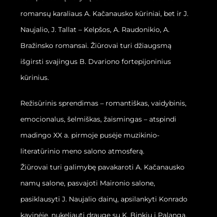
romansų karaliaus A. Kačanausko kūriniai, bet ir J.
Naujalio, J. Tallat – Kelpšos, A. Raudonikio, A.
Bražinsko romansai. Žiūrovai turi džiaugsmą
išgirsti svajingus B. Dvariono fortepijoninius
kūrinius.
Režisūrinis sprendimas – romantiškas, vaidybinis,
emocionalus, šelmiškas, žaismingas – atspindi
madingo XX a. pirmoje pusėje muzikinio-
literatūrinio meno salono atmosferą.
Žiūrovai turi galimybę pavakaroti A. Kačanausko
namų salone, pasvajoti Maironio salone,
pasiklausyti J. Naujalio dainų, apsilankyti Konrado
kavinėje, nukeliauti drauge su K. Binkiu į Palangą,