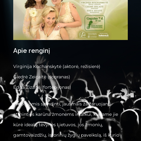
Apie renginį
Virginija Kochanskytė (aktorė, režisierė)
Giedrė Zeicaitė (sopranas)
Edita Zizaitė (fortepijonas)
Emocijomis spindinti, jausmais žaižaruojanti
atminties karūna žmonėms ir laikui, kuriame jie
kūrė idealų tėvynės Lietuvos, jos žmonių,
gamtovaizdžių, istorinių žygių paveikslą, iš kurio