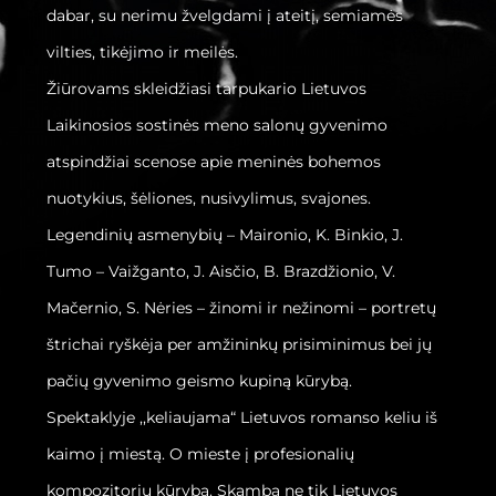
dabar, su nerimu žvelgdami į ateitį, semiamės
vilties, tikėjimo ir meilės.
Žiūrovams skleidžiasi tarpukario Lietuvos
Laikinosios sostinės meno salonų gyvenimo
atspindžiai scenose apie meninės bohemos
nuotykius, šėliones, nusivylimus, svajones.
Legendinių asmenybių – Maironio, K. Binkio, J.
Tumo – Vaižganto, J. Aisčio, B. Brazdžionio, V.
Mačernio, S. Nėries – žinomi ir nežinomi – portretų
štrichai ryškėja per amžininkų prisiminimus bei jų
pačių gyvenimo geismo kupiną kūrybą.
Spektaklyje ,,keliaujama“ Lietuvos romanso keliu iš
kaimo į miestą. O mieste į profesionalių
kompozitorių kūrybą. Skamba ne tik Lietuvos