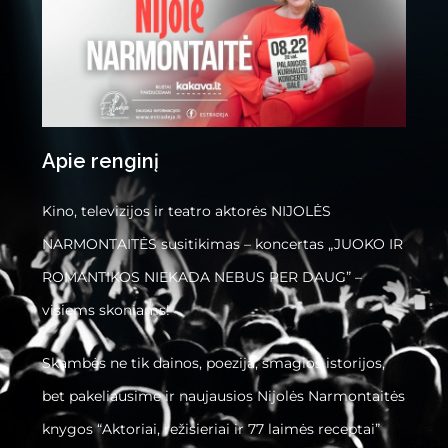
Apie renginį
Kino, televizijos ir teatro aktorės NIJOLĖS
NARMONTAITĖS susitikimas – koncertas „JUOKO IR
ROMANTIKOS NIEKADA NEBUS PER DAUG” –
visiems skoniams!
Skambės ne tik dainos, poezija, smagios istorijos,
bet pakeliausime ir naujausios Nijolės Narmontaitės
knygos “Aktoriai, režisieriai ir 77 laimės receptai”