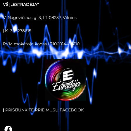
VŠĮ ,,ESTRADĖJA”
V. Nagevičiaus g. 3, LT-08237, Vilnius
Į.K 305278615
PVM mokėtojo kodas LT100014496110
|
PRISIJUNKITE PRIE MŪSŲ FACEBOOK