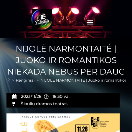
NIJOLĖ NARMONTAITĖ |
JUOKO IR ROMANTIKOS
NIEKADA NEBUS PER DAUG
>
Renginiai
>
NIJOLĖ NARMONTAITĖ | Juoko ir romantikos n
2023/11/28
18:30 val.
Šiaulių dramos teatras