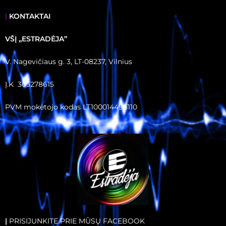
|
KONTAKTAI
VŠĮ ,,ESTRADĖJA”
V. Nagevičiaus g. 3, LT-08237, Vilnius
Į.K 305278615
PVM mokėtojo kodas LT100014496110
|
PRISIJUNKITE PRIE MŪSŲ FACEBOOK