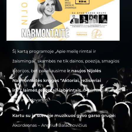
Šį kartą programoje „Apie meilę rimtai ir
žaismingai“ skambės ne tik dainos, poezija, smagios
istorijos, bet pakeliausime
ir naujos Nijolės
Narmontaitės knygos “Aktoriai, režisieriai
ir
77
laimės receptai” labirintais.
O laimingieji dar
bus ir apdovanoti.
Kartu su ja scenoje muzikuos gyvo garso grupė:
Akordeonas – Andrius Balachovičius