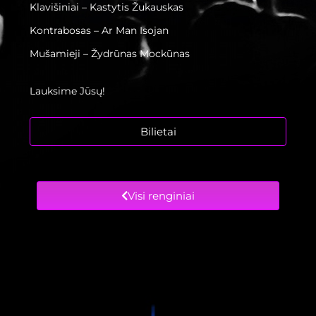
Klavišiniai – Kastytis Žukauskas
Kontrabosas – Ar Man Isojan
Mušamieji – Žydrūnas Mockūnas
Lauksime Jūsų!
Bilietai
Visi renginiai