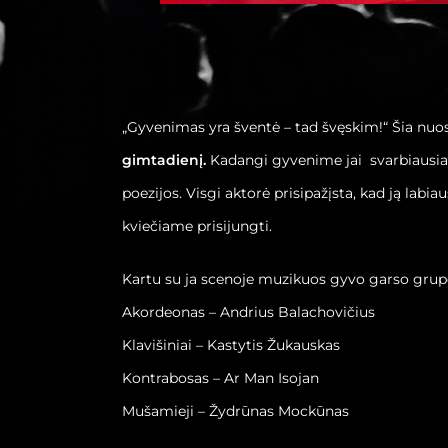
„Gyvenimas yra šventė – tad švęskim!“ Šia nuos
gimtadienį.
Kadangi gyvenime jai svarbiausia M
poezijos. Visgi aktorė prisipažįsta, kad ją labia
kviečiame prisijungti.
Kartu su ja scenoje muzikuos gyvo garso grup
Akordeonas – Andrius Balachovičius
Klavišiniai – Kastytis Žukauskas
Kontrabosas – Ar Man Isojan
Mušamieji – Žydrūnas Mockūnas