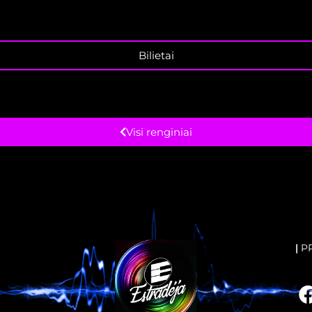
Bilietai
Visi renginiai
|
P