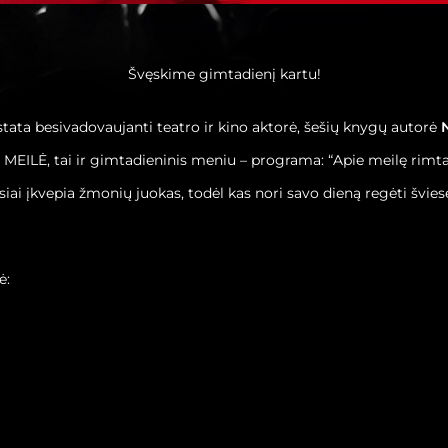
Švęskime gimtadienį kartu!
tata besivadovaujanti teatro ir kino aktorė, šešių knygų autorė
EILĖ, tai ir gimtadieninis meniu – programa: “Apie meilę rimtai
usiai įkvepia žmonių juokas, todėl kas nori savo dieną regėti šviese
ė: