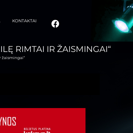
A
KONTAKTAI
Ę RIMTAI IR ŽAISMINGAI“
r žaismingai“