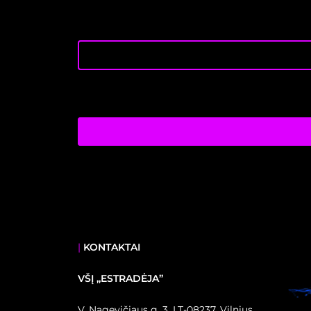
|
KONTAKTAI
VŠĮ ,,ESTRADĖJA”
V. Nagevičiaus g. 3, LT-08237, Vilnius