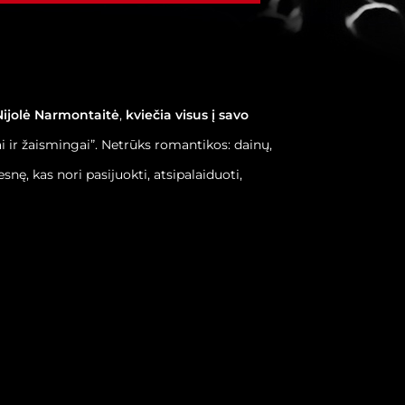
Nijolė Narmontaitė
,
kviečia visus į savo
 ir žaismingai”. Netrūks romantikos: dainų,
snę, kas nori pasijuokti, atsipalaiduoti,