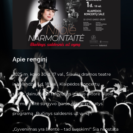
Apie renginį
2025 m. kovo 30 d. 17 val., Šiaulių dramos teatre
ir balandžio 1 d. 18 val., Klaipėdos koncertų
salėje, dainuojanti televizijos ir kino aktorė Nijolė
Narmontaitė su gyvo garso grupe pristatys
programą „Bučinys saldesnis už vyną“.
„Gyvenimas yra šventė – tad švęskim!“ Šia nuostata