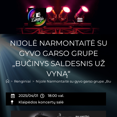
NIJOLĖ NARMONTAITĖ SU
GYVO GARSO GRUPE
„BUČINYS SALDESNIS UŽ
VYNĄ“
>
Renginiai
>
Nijolė Narmontaitė su gyvo garso grupe „Bučiny
2025/04/01
18:00 val.
Klaipėdos koncertų salė