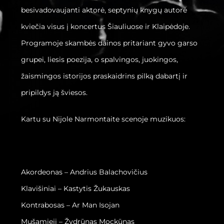
besivadovaujanti aktorė, septynių knygų autorė
kviečia visus į koncertus Šiauliuose ir Klaipėdoje.
Programoje skambės dainos pritariant gyvo garso
grupei, liesis poezija, o spalvingos, juokingos,
žaismingos istorijos praskaidrins pilką dabartį ir
pripildys ją šviesos.
Kartu su Nijole Narmontaite scenoje muzikuos:
Akordeonas – Andrius Balachovičius
Klavišiniai – Kastytis Žukauskas
Kontrabosas – Ar Man Isojan
Mušamieji – Žydrūnas Mockūnas