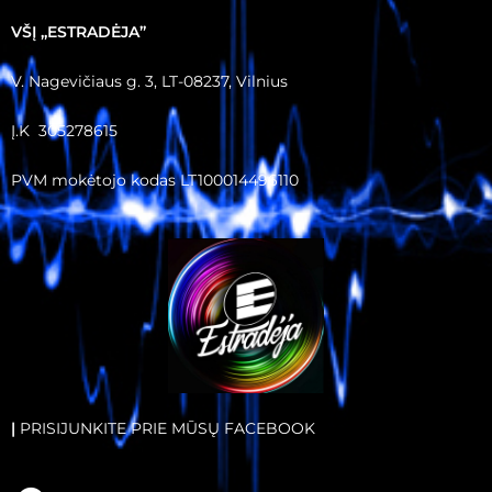
VŠĮ ,,ESTRADĖJA”
V. Nagevičiaus g. 3, LT-08237, Vilnius
Į.K 305278615
PVM mokėtojo kodas LT100014496110
|
PRISIJUNKITE PRIE MŪSŲ FACEBOOK