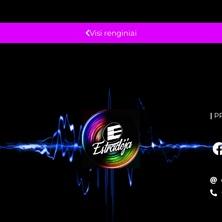
Visi renginiai
|
P