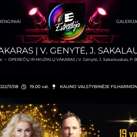
RENGINIAI
GALERIJ
KARAS | V. GENYTĖ, J. SAKAL
ai
>
OPEREČIŲ IR MIUZIKLŲ VAKARAS | V. Genytė, J. Sakalauskas, P. 
022/11/08
19.00 val.
KAUNO VALSTYBINĖJE FILHARMON