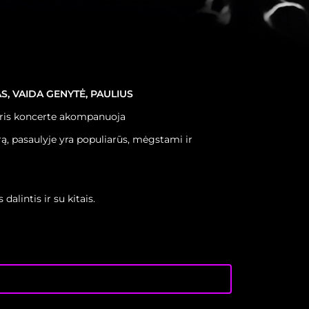
, VAIDA GENYTĖ, PAULIUS
uris koncerte akompanuoja
rą, pasaulyje yra populiarūs, mėgstami ir
alintis ir su kitais.