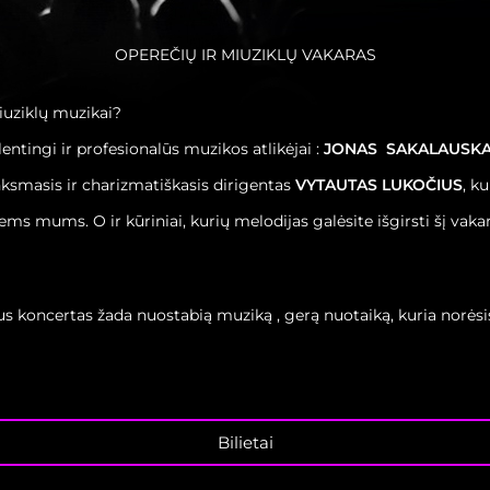
OPEREČIŲ IR MIUZIKLŲ VAKARAS
miuziklų muzikai?
ntingi ir profesionalūs muzikos atlikėjai :
JONAS SAKALAUSKAS
inksmasis ir charizmatiškasis dirigentas
VYTAUTAS LUKOČIUS
, k
ems mums. O ir kūriniai, kurių melodijas galėsite išgirsti šį vaka
s koncertas žada nuostabią muziką , gerą nuotaiką, kuria norėsis d
Bilietai