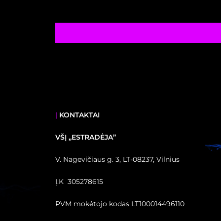
|
KONTAKTAI
VŠĮ ,,ESTRADĖJA”
V. Nagevičiaus g. 3, LT-08237, Vilnius
Į.K 305278615
PVM mokėtojo kodas LT100014496110