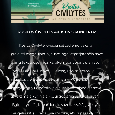
ROSITOS ČIVILYTĖS AKUSTINIS KONCERTAS
Rosita Čivilytė kviečia šeštadienio vakarą
praleisti mėgaujantis jausminga, atpažįstančia save
dainų tekstuose muzika, akomponuojant pianistui
Tomui Dičiūnui. Kovo 25 dieną, Rosita geros
muzikos gerbėjus nudžiugins Šv. Kotrynos
bažnyčioje su žinomiausiais ir širdį šildančiais savo
atliekamais kūriniais – „Jurgos arija”, „Pavakarys”,
„Baltas rytas”, „Neparduodu savo laisvės”, „Nakty” ir
daugelis kitų. Gražiausia muzika, atviri pasakojimai