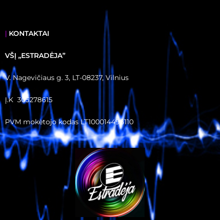
|
KONTAKTAI
VŠĮ ,,ESTRADĖJA”
V. Nagevičiaus g. 3, LT-08237, Vilnius
Į.K 305278615
PVM mokėtojo kodas LT100014496110