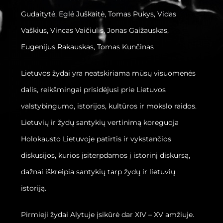
Gudaitytė, Eglė Juškaitė, Tomas Pukys, Vidas
Vaškius, Vincas Vaičiulis, Jonas Gaižauskas,
Eugenijus Rakauskas, Tomas Kunčinas
Lietuvos žydai yra neatskiriama mūsų visuomenės
dalis, reikšmingai prisidėjusi prie Lietuvos
valstybingumo, istorijos, kultūros ir mokslo raidos.
Lietuvių ir žydų santykių vertinimą koreguoja
Holokausto Lietuvoje patirtis ir vykstančios
diskusijos, kurios įsiterpdamos į istorinį diskursą,
dažnai iškreipia santykių tarp žydų ir lietuvių
istoriją.
Pirmieji žydai Alytuje įsikūrė dar XIV – XV amžiuje.