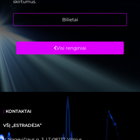
skirtumus.
Bilietai
Visi renginiai
|
KONTAKTAI
VŠĮ ,,ESTRADĖJA”
V. Nagevičiaus g. 3, LT-08237, Vilnius