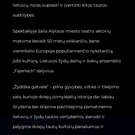
lietuvių noras suprasti ir įvertinti kitos tautos
subtilybes.
Spektaklyje šalia Alytaus miesto teatro aktorių
matome beveik 50 metų veikiančio, bene
vienintelio Europoje populiarinančio nykstančią
jidiš kultūrą, Lietuvos žydų dainų ir šokių ansamblio
,,Fajerlech“ dalyvius.
„Žydiška gatvelė“ – pilna gyvybės, vilties ir tikėjimo
sala, kurioje dviejų įsimylėjėlių istorija dar labiau
išryškina bei stiprina pasitikėjimą pamatinėmis
lietuvių ir žydų tautos vertybėmis, parodo ir
palygina dviejų tautų kultūrų panašumus ir