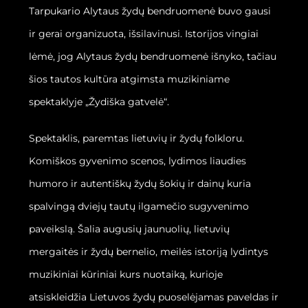
Tarpukario Alytaus žydų bendruomenė buvo gausi
ir gerai organizuota, išsilavinusi. Istorijos vingiai
lėmė, jog Alytaus žydų bendruomenė išnyko, tačiau
šios tautos kultūra atgimsta muzikiniame
spektaklyje „Žydiška gatvelė“.
Spektaklis, paremtas lietuvių ir žydų folkloru.
Komiškos gyvenimo scenos, lydimos liaudies
humoro ir autentiškų žydų šokių ir dainų kuria
spalvingą dviejų tautų ilgamečio sugyvenimo
paveikslą. Šalia augusių jaunuolių, lietuvių
mergaitės ir žydų bernelio, meilės istoriją lydintys
muzikiniai kūriniai kurs nuotaiką, kurioje
atsiskleidžia Lietuvos žydų puoselėjamas paveldas ir