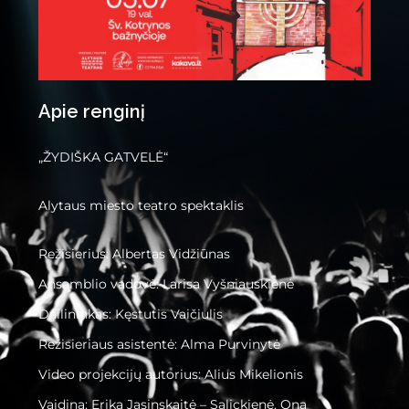
Apie renginį
„ŽYDIŠKA GATVELĖ“
Alytaus miesto teatro spektaklis
Režisierius: Albertas Vidžiūnas
Ansamblio vadovė: Larisa Vyšniauskienė
Dailininkas: Kęstutis Vaičiulis
Režisieriaus asistentė: Alma Purvinytė
Video projekcijų autorius: Alius Mikelionis
Vaidina: Erika Jasinskaitė – Salickienė, Ona