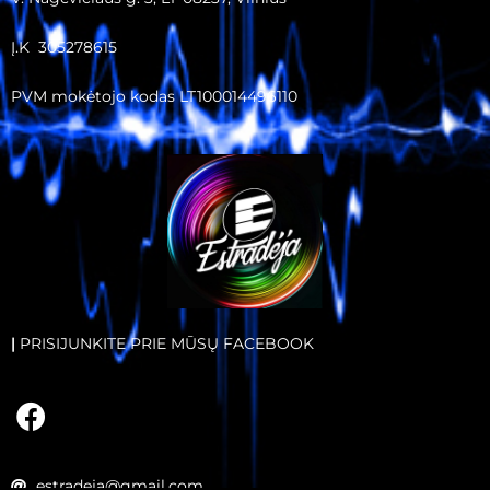
Į.K 305278615
PVM mokėtojo kodas LT100014496110
|
PRISIJUNKITE PRIE MŪSŲ FACEBOOK
estradeja@gmail.com