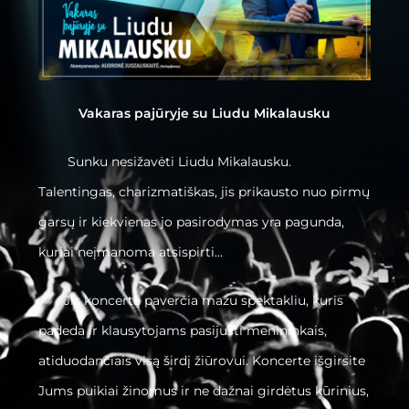
Vakaras pajūryje su Liudu Mikalausku
Sunku nesižavėti Liudu Mikalausku.
Talentingas, charizmatiškas, jis prikausto nuo pirmų
garsų ir kiekvienas jo pasirodymas yra pagunda,
kuriai neįmanoma atsispirti…
Jis koncertą paverčia mažu spektakliu, kuris
padeda ir klausytojams pasijusti menininkais,
atiduodančiais visą širdį žiūrovui. Koncerte išgirsite
Jums puikiai žinomus ir ne dažnai girdėtus kūrinius,