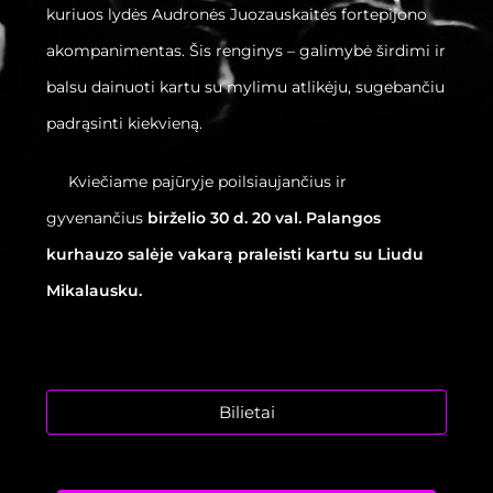
kuriuos lydės Audronės Juozauskaitės fortepijono
akompanimentas. Šis renginys – galimybė širdimi ir
balsu dainuoti kartu su mylimu atlikėju, sugebančiu
padrąsinti kiekvieną.
Kviečiame pajūryje poilsiaujančius ir
gyvenančius
birželio
30 d. 20 val. Palangos
kurhauzo sal
ėje vakarą praleisti kartu su Liudu
Mikalausku.
Bilietai