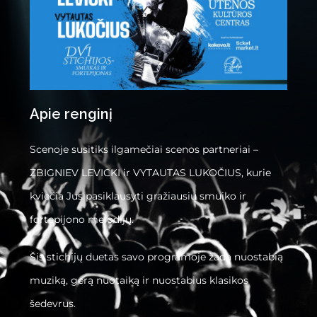
Apie renginį
Scenoje susitiks ilgamečiai scenos partneriai –
ZBIGNIEV LEVICKI ir VYTAUTAS LUKOČIUS, kurie
kviečia Jus pasiklausyti gražiausių smuiko ir
fortepijono melodijų.
Šis stichijų duetas savo programoje žada nuostabią
muziką, gerą nuotaiką ir nuostabius klasikos
šedevrus.