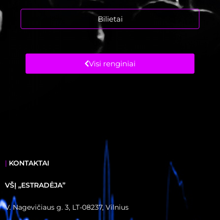
Bilietai
Visi renginiai
|
KONTAKTAI
VŠĮ ,,ESTRADĖJA”
V. Nagevičiaus g. 3, LT-08237, Vilnius