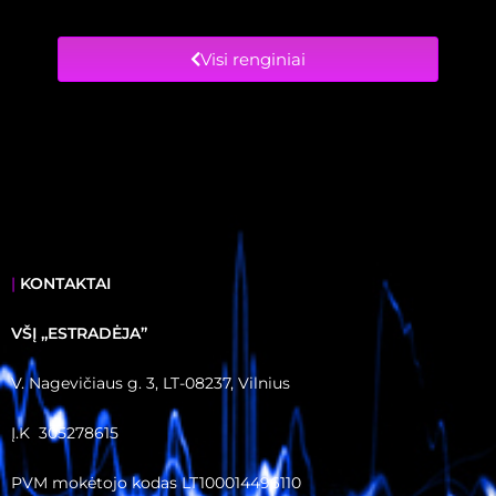
Visi renginiai
|
KONTAKTAI
VŠĮ ,,ESTRADĖJA”
V. Nagevičiaus g. 3, LT-08237, Vilnius
Į.K 305278615
PVM mokėtojo kodas LT100014496110