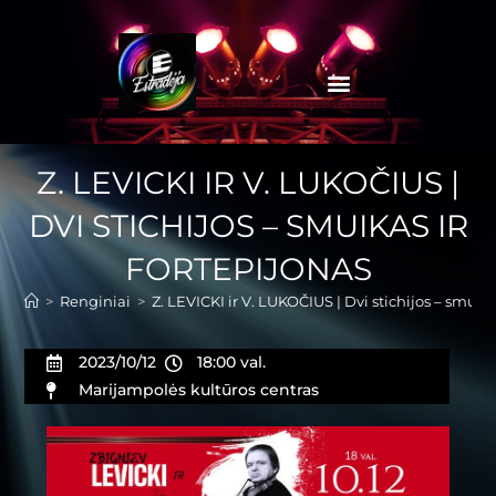
Z. LEVICKI IR V. LUKOČIUS |
DVI STICHIJOS – SMUIKAS IR
FORTEPIJONAS
>
Renginiai
>
Z. LEVICKI ir V. LUKOČIUS | Dvi stichijos – smuika
2023/10/12
18:00 val.
Marijampolės kultūros centras