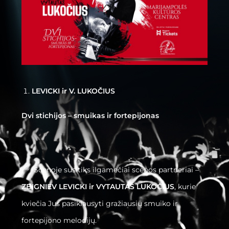
LEVICKI ir V. LUKOČIUS
Dvi stichijos – smuikas ir fortepijonas
Scenoje susitiks ilgamečiai scenos partneriai –
ZBIGNIEV LEVICKI ir VYTAUTAS LUKOČIUS
, kurie
kviečia Jus pasiklausyti gražiausių smuiko ir
fortepijono melodijų.