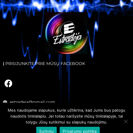
|
PRISIJUNKITE PRIE MŪSŲ FACEBOOK
estradeja@gmail.com
+37067586528
Mes naudojame slapukus, kurie užtikrina, kad Jums bus patogu
naudotis tinklalapiu. Jei toliau naršysite mūsų tinklalapyje, tai
tolygu Jūsų sutikimui su slapukų naudojimu.
Copyright 2020 © Všį Estradėja.
Powered by Getspace
Sutinku
Privatumo politika