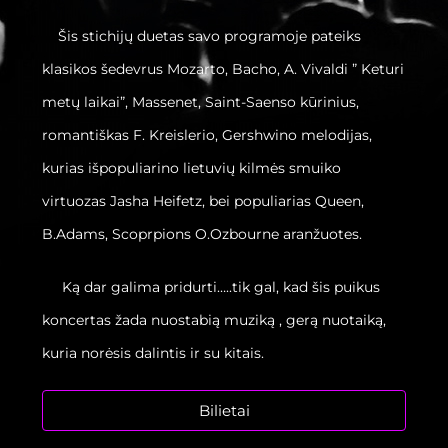
Šis stichijų duetas savo programoje pateiks
klasikos šedevrus Mozarto, Bacho, A. Vivaldi ” Keturi
metų laikai”, Massenet, Saint-Saenso kūrinius,
romantiškas F. Kreislerio, Gershwino melodijas,
kurias išpopuliarino lietuvių kilmės smuiko
virtuozas Jasha Heifetz, bei populiarias Queen,
B.Adams, Scoprpions O.Ozbourne aranžuotes.
Ką dar galima pridurti…..tik gal, kad šis puikus
koncertas žada nuostabią muziką , gerą nuotaiką,
kuria norėsis dalintis ir su kitais.
Bilietai