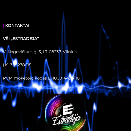
|
KONTAKTAI
VŠĮ ,,ESTRADĖJA”
V. Nagevičiaus g. 3, LT-08237, Vilnius
Į.K 305278615
PVM mokėtojo kodas LT100014496110