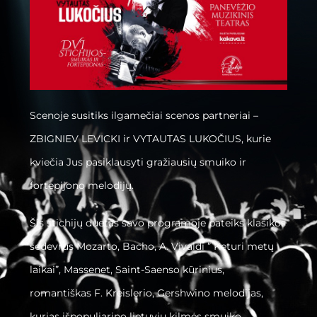
Scenoje susitiks ilgamečiai scenos partneriai –
ZBIGNIEV LEVICKI ir VYTAUTAS LUKOČIUS, kurie
kviečia Jus pasiklausyti gražiausių smuiko ir
fortepijono melodijų.
Šis stichijų duetas savo programoje pateiks klasikos
šedevrus Mozarto, Bacho, A. Vivaldi ” Keturi metų
laikai”, Massenet, Saint-Saenso kūrinius,
romantiškas F. Kreislerio, Gershwino melodijas,
kurias išpopuliarino lietuvių kilmės smuiko