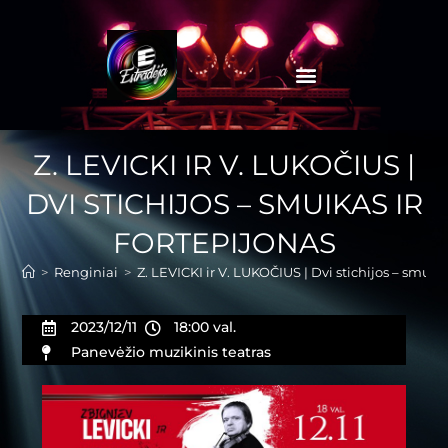
Z. LEVICKI IR V. LUKOČIUS |
DVI STICHIJOS – SMUIKAS IR
FORTEPIJONAS
>
Renginiai
>
Z. LEVICKI ir V. LUKOČIUS | Dvi stichijos – smuika
2023/12/11
18:00 val.
Panevėžio muzikinis teatras