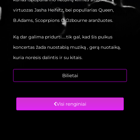
virtuozas Jasha Heifetz, bei populiarias Queen,
B.Adams, Scoprpions O.Ozbourne aranžuotes.
Ką dar galima pridurti…..tik gal, kad šis puikus
koncertas žada nuostabią muziką , gerą nuotaiką,
kuria norėsis dalintis ir su kitais.
Bilietai
Visi renginiai