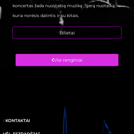
koncertas žada nuostabią muziką , gerą nuotaiką,
kuria norėsis dalintis ir su kitais.
Bilietai
Visi renginiai
|
KONTAKTAI