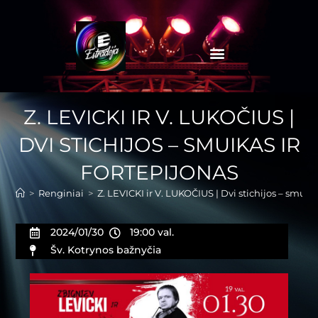
Z. LEVICKI IR V. LUKOČIUS |
DVI STICHIJOS – SMUIKAS IR
FORTEPIJONAS
>
Renginiai
>
Z. LEVICKI ir V. LUKOČIUS | Dvi stichijos – smuika
2024/01/30
19:00 val.
Šv. Kotrynos bažnyčia