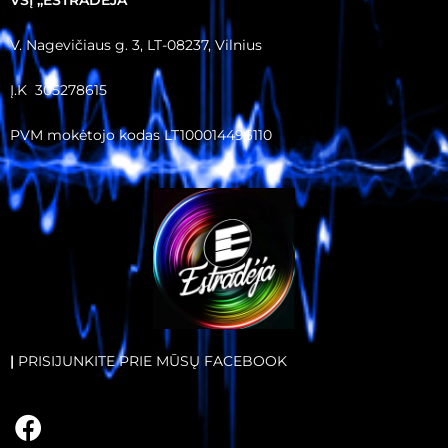
VŠĮ ,,ESTRADĖJA”
V. Nagevičiaus g. 3, LT-08237, Vilnius
Į.K 305278615
PVM mokėtojo kodas LT100014496110
|
PRISIJUNKITE PRIE MŪSŲ FACEBOOK