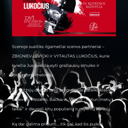
Scenoje susitiks ilgamečiai scenos partneriai –
ZBIGNIEV LEVICKI ir VYTAUTAS LUKOČIUS, kurie
kviečia Jus pasiklausyti gražiausių smuiko ir
fortepijono melodijų.
Šis stichijų duetas savo programoje pateiks klasikos
šedevrus Mozarto, Bacho, A. Vivaldi ” Keturi metų
laikai” ir daugelį kitų populiarių ir mylimų kūrinių.
Ką dar galima pridurti…..tik gal, kad šis puikus