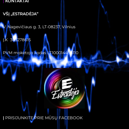
|
KONTAKTAI
VŠĮ ,,ESTRADĖJA”
V. Nagevičiaus g. 3, LT-08237, Vilnius
Į.K 305278615
PVM mokėtojo kodas LT100014496110
|
PRISIJUNKITE PRIE MŪSŲ FACEBOOK