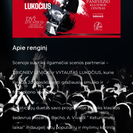
Apie renginį
Scenoje susitiks ilgamečiai scenos partneriai –
ZBIGNIEV LEVICKI ir VYTAUTAS LUKOČIUS, kurie
kviečia Jus pasiklausyti gražiausių smuiko ir
fortepijono melodijų.
Šis stichijų duetas savo programoje pateiks klasikos
šedevrus Mozarto, Bacho, A. Vivaldi ” Keturi metų
laikai” ir daugelį kitų populiarių ir mylimų kūrinių.