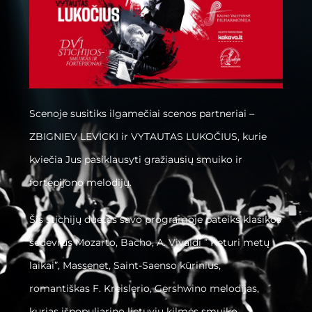
Scenoje susitiks ilgamečiai scenos partneriai –
ZBIGNIEV LEVICKI ir VYTAUTAS LUKOČIUS, kurie
kviečia Jus pasiklausyti gražiausių smuiko ir
fortepijono melodijų.
Šis stichijų duetas savo programoje pateiks klasikos
šedevrus Mozarto, Bacho, A. Vivaldi ” Keturi metų
laikai”, Massenet, Saint-Saenso kūrinius,
romantiškas F. Kreislerio, Gershwino melodijas,
kurias išpopuliarino lietuvių kilmės smuiko