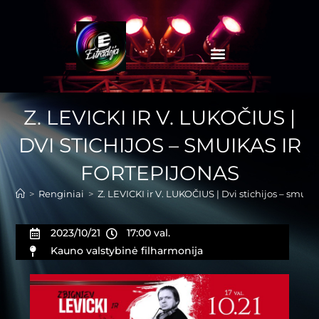
Z. LEVICKI IR V. LUKOČIUS |
DVI STICHIJOS – SMUIKAS IR
FORTEPIJONAS
>
Renginiai
>
Z. LEVICKI ir V. LUKOČIUS | Dvi stichijos – smuika
2023/10/21
17:00 val.
Kauno valstybinė filharmonija