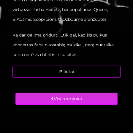
virtuozas Jasha Heifetz, bei populiarias Queen,
B.Adams, Scoprpions O.Ozbourne aranžuotes.
Ką dar galima pridurti…..tik gal, kad šis puikus
koncertas žada nuostabią muziką , gerą nuotaiką,
kuria norėsis dalintis ir su kitais.
Bilietai
Visi renginiai