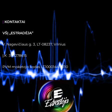
|
KONTAKTAI
VŠĮ ,,ESTRADĖJA”
V. Nagevičiaus g. 3, LT-08237, Vilnius
Į.K 305278615
PVM mokėtojo kodas LT100014496110